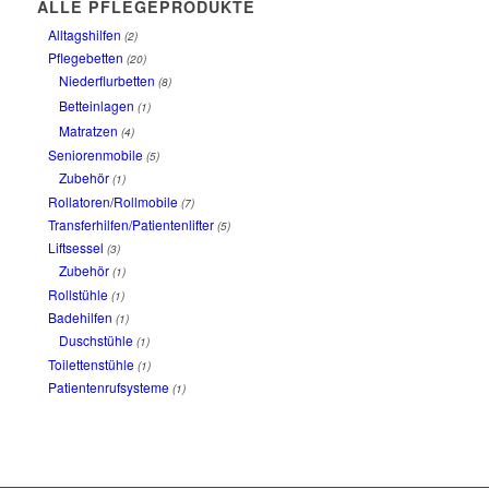
ALLE PFLEGEPRODUKTE
Alltagshilfen
(2)
Pflegebetten
(20)
Niederflurbetten
(8)
Betteinlagen
(1)
Matratzen
(4)
Seniorenmobile
(5)
Zubehör
(1)
Rollatoren/Rollmobile
(7)
Transferhilfen/Patientenlifter
(5)
Liftsessel
(3)
Zubehör
(1)
Rollstühle
(1)
Badehilfen
(1)
Duschstühle
(1)
Toilettenstühle
(1)
Patientenrufsysteme
(1)