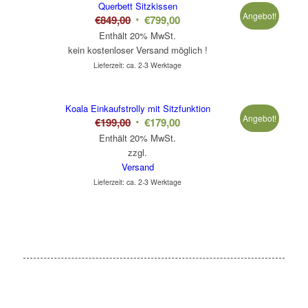
Querbett Sitzkissen
Angebot!
Ursprünglicher
Aktueller
€
849,00
€
799,00
Preis
Preis
Enthält 20% MwSt.
kein kostenloser Versand möglich !
war:
ist:
Lieferzeit: ca. 2-3 Werktage
€849,00
€799,00.
Koala Einkaufstrolly mit Sitzfunktion
Angebot!
Ursprünglicher
Aktueller
€
199,00
€
179,00
Preis
Preis
Enthält 20% MwSt.
zzgl.
war:
ist:
Versand
€199,00
€179,00.
Lieferzeit: ca. 2-3 Werktage