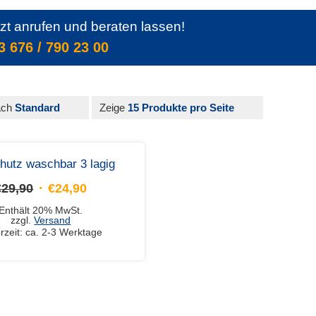
tzt anrufen und beraten lassen!
3 676 / 790 23 00
ach
Standard
Zeige
15 Produkte pro Seite
Angebot!
hutz waschbar 3 lagig
Ursprünglicher
Aktueller
€
29,90
€
24,90
Preis
Preis
Enthält 20% MwSt.
war:
ist:
zzgl.
Versand
erzeit: ca. 2-3 Werktage
€29,90
€24,90.