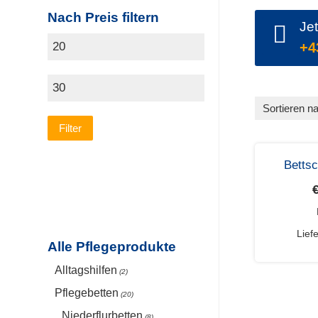
Nach Preis filtern
Je
+4
Sortieren n
Filter
Bettsc
Lief
Alle Pflegeprodukte
Alltagshilfen
(2)
Pflegebetten
(20)
Niederflurbetten
(8)