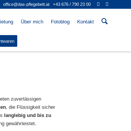
office@das-pflegebett.at
|
+43 676 / 790 23 00
ietung
Über mich
Fotoblog
Kontakt
htwaren
ieten zuverlässigen
gen
, die Flüssigkeit sicher
rs
langlebig und bis zu
g gewährleistet.