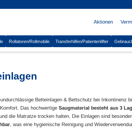
Aktionen
Verm
le
Rollatoren/Rollmobile
Transferhilfen/Patientenlifter
Gebrauc
einlagen
sundurchlässige Betteinlagen & Bettschutz bei Inkontinenz b
 Komfort. Das hochwertige
Saugmaterial besteht aus 3 La
nd die Matratze trocken halten. Die Einlagen sind besonde
hbar
, was eine hygienische Reinigung und Wiederverwendun