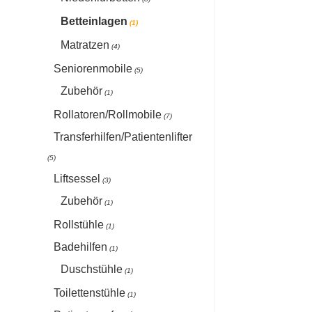
Betteinlagen
(1)
Matratzen
(4)
Seniorenmobile
(5)
Zubehör
(1)
Rollatoren/Rollmobile
(7)
Transferhilfen/Patientenlifter
(5)
Liftsessel
(3)
Zubehör
(1)
Rollstühle
(1)
Badehilfen
(1)
Duschstühle
(1)
Toilettenstühle
(1)